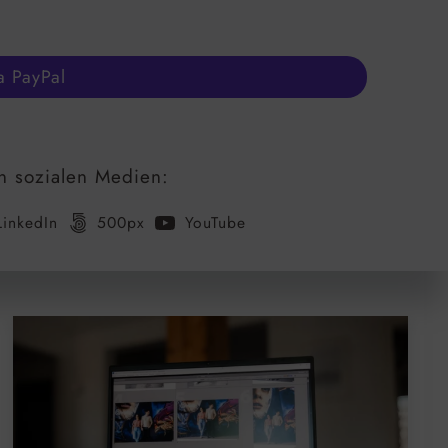
a PayPal
n sozialen Medien:
LinkedIn
500px
YouTube