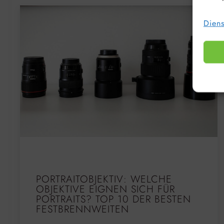
Diens
PORTRAITOBJEKTIV: WELCHE
OBJEKTIVE EIGNEN SICH FÜR
PORTRAITS? TOP 10 DER BESTEN
FESTBRENNWEITEN