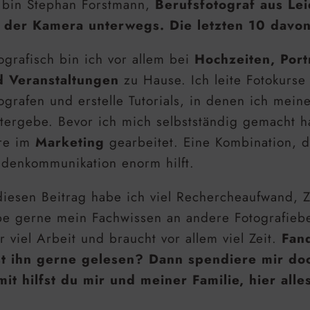
 bin Stephan Forstmann,
Berufsfotograf aus Lei
 der Kamera unterwegs. Die letzten 10 davon
ografisch bin ich vor allem bei
Hochzeiten, Port
d Veranstaltungen
zu Hause. Ich leite Fotokurse
ografen und erstelle Tutorials, in denen ich mein
tergebe. Bevor ich mich selbstständig gemacht 
re im
Marketing
gearbeitet. Eine Kombination, d
denkommunikation enorm hilft.
diesen Beitrag habe ich viel Rechercheaufwand, Z
e gerne mein Fachwissen an andere Fotografiebe
r viel Arbeit und braucht vor allem viel Zeit.
Fand
st ihn gerne gelesen? Dann spendiere mir do
it hilfst du mir und meiner Familie, hier alle