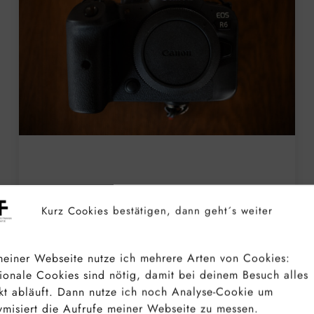
CANON EOS R6 LANGZEIT-TEST –
TESTBILDER & ERFAHRUNGEN
Kurz Cookies bestätigen, dann geht´s weiter
NACH ÜBER 150000 FOTOS MIT
DER DSLM
einer Webseite nutze ich mehrere Arten von Cookies:
ionale Cookies sind nötig, damit bei deinem Besuch alles
kt abläuft. Dann nutze ich noch Analyse-Cookie um
misiert die Aufrufe meiner Webseite zu messen.