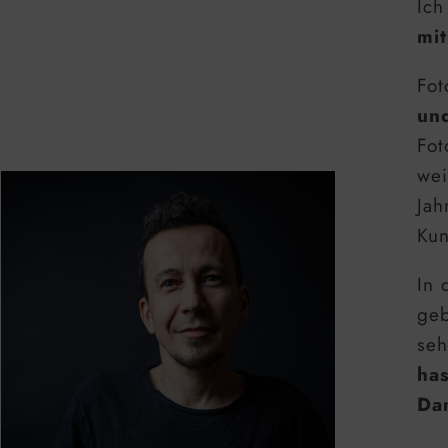
Ich
mit
Fot
un
Fot
wei
Jah
Kun
In 
geb
seh
ha
Dam