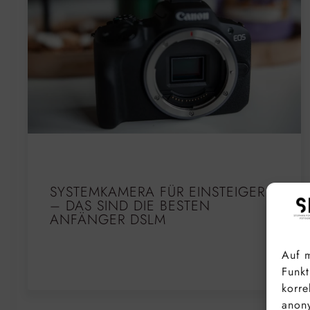
SYSTEMKAMERA FÜR EINSTEIGER
– DAS SIND DIE BESTEN
ANFÄNGER DSLM
Auf m
Funkt
korre
anony