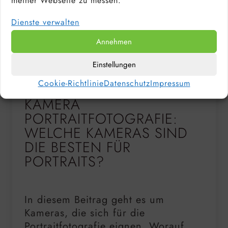
meiner Webseite zu messen.
Dienste verwalten
Annehmen
Einstellungen
KAMERA KAUFBERATUNG
Cookie-Richtlinie
Datenschutz
Impressum
KAMERA
PORTRAITFOTOGRAFIE:
WELCHE KAMERAS SIND
DIE BESTEN FÜR
PORTRAITS?
In diesem Beitrag geht es um
Kameras, die sich für die
Portraitfotografie eignen. Worauf