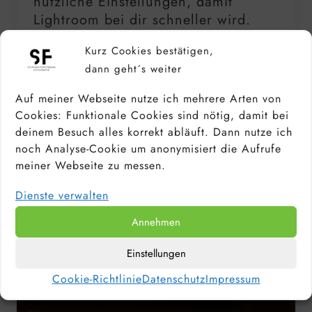
nützliche Einstellungen, damit
Lightroom bei dir schneller wird.
Denn mich selbst hat die Arbeit mit
Kurz Cookies bestätigen,
einem langsamen Lightroom
dann geht´s weiter
jahrelang extrem gefrustet
Auf meiner Webseite nutze ich mehrere Arten von
Cookies: Funktionale Cookies sind nötig, damit bei
deinem Besuch alles korrekt abläuft. Dann nutze ich
noch Analyse-Cookie um anonymisiert die Aufrufe
meiner Webseite zu messen.
Dienste verwalten
Annehmen
Einstellungen
Cookie-Richtlinie
Datenschutz
Impressum