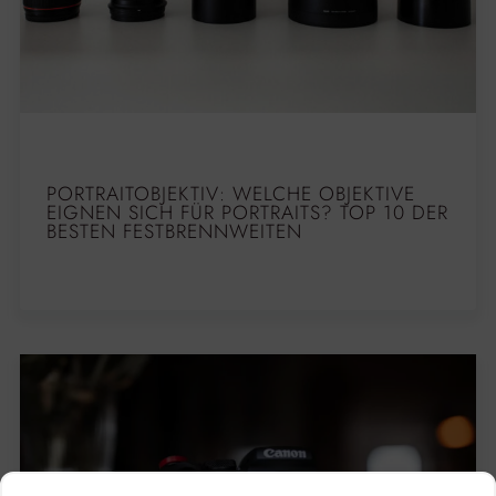
PORTRAITOBJEKTIV: WELCHE OBJEKTIVE
EIGNEN SICH FÜR PORTRAITS? TOP 10 DER
BESTEN FESTBRENNWEITEN