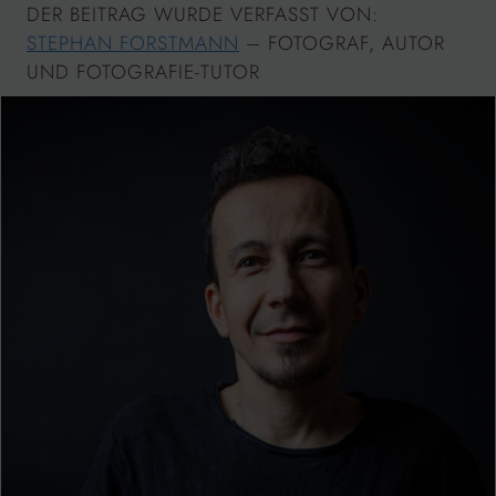
DER BEITRAG WURDE VERFASST VON:
STEPHAN FORSTMANN
– FOTOGRAF, AUTOR
UND FOTOGRAFIE-TUTOR