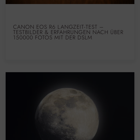
CANON EOS R6 LANGZEIT-TEST –
TESTBILDER & ERFAHRUNGEN NACH ÜBER
150000 FOTOS MIT DER DSLM