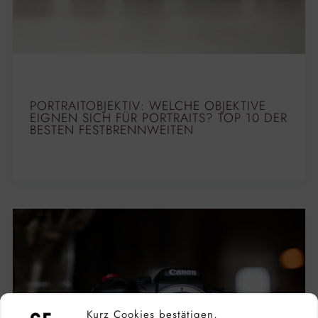
PORTRAITOBJEKTIV: WELCHE OBJEKTIVE
EIGNEN SICH FÜR PORTRAITS? TOP 10 DER
BESTEN FESTBRENNWEITEN
Kurz Cookies bestätigen,