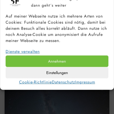
dann geht´s weiter
Auf meiner Webseite nutze ich mehrere Arten von
Cookies: Funktionale Cookies sind nötig, damit bei
deinem Besuch alles korrekt abläuft. Dann nutze ich
noch Analyse-Cookie um anonymisiert die Aufrufe
meiner Webseite zu messen.
KAMERA FÜR ANFÄNGER &
Dienste verwalten
HOBBYFOTOGRAFEN: DIE BESTEN
EINSTEIGERKAMERAS 2026
Annehmen
Einstellungen
Cookie-Richtlinie
Datenschutz
Impressum