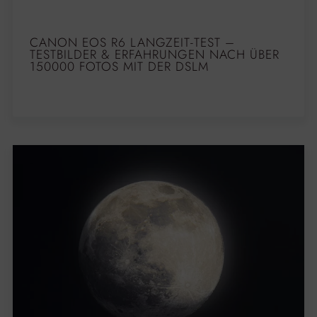
CANON EOS R6 LANGZEIT-TEST –
TESTBILDER & ERFAHRUNGEN NACH ÜBER
150000 FOTOS MIT DER DSLM