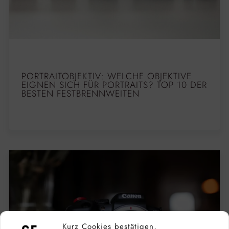
PORTRAITOBJEKTIV: WELCHE OBJEKTIVE
EIGNEN SICH FÜR PORTRAITS? TOP 10 DER
BESTEN FESTBRENNWEITEN
Kurz Cookies bestätigen,