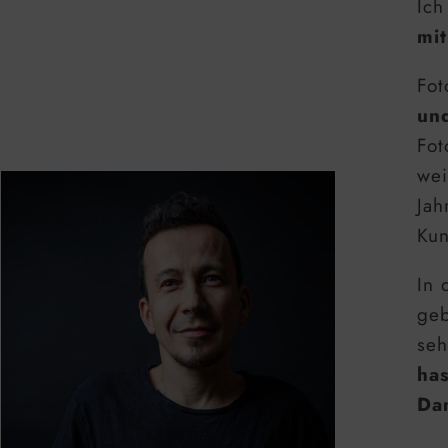
Ich
mit
Fot
un
Fot
wei
Jah
Kun
In 
geb
seh
ha
Dam