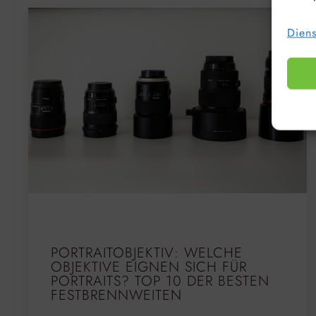
Diens
PORTRAITOBJEKTIV: WELCHE
OBJEKTIVE EIGNEN SICH FÜR
PORTRAITS? TOP 10 DER BESTEN
FESTBRENNWEITEN