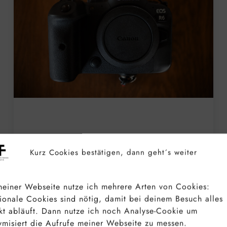
CANON EOS R6 LANGZEIT-TEST –
TESTBILDER & ERFAHRUNGEN
Kurz Cookies bestätigen, dann geht´s weiter
NACH ÜBER 150000 FOTOS MIT
DER DSLM
einer Webseite nutze ich mehrere Arten von Cookies:
ionale Cookies sind nötig, damit bei deinem Besuch alles
kt abläuft. Dann nutze ich noch Analyse-Cookie um
misiert die Aufrufe meiner Webseite zu messen.