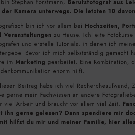
 bin Stephan Forstmann,
Berufsfotograf aus Lei
 der Kamera unterwegs. Die letzten 10 davon
ografisch bin ich vor allem bei
Hochzeiten, Port
d Veranstaltungen
zu Hause. Ich leite Fotokurse
ografen und erstelle Tutorials, in denen ich mein
tergebe. Bevor ich mich selbstständig gemacht 
re im
Marketing
gearbeitet. Eine Kombination, d
denkommunikation enorm hilft.
diesen Beitrag habe ich viel Rechercheaufwand, Z
e gerne mein Fachwissen an andere Fotografiebe
r viel Arbeit und braucht vor allem viel Zeit.
Fand
st ihn gerne gelesen? Dann spendiere mir do
it hilfst du mir und meiner Familie, hier alle