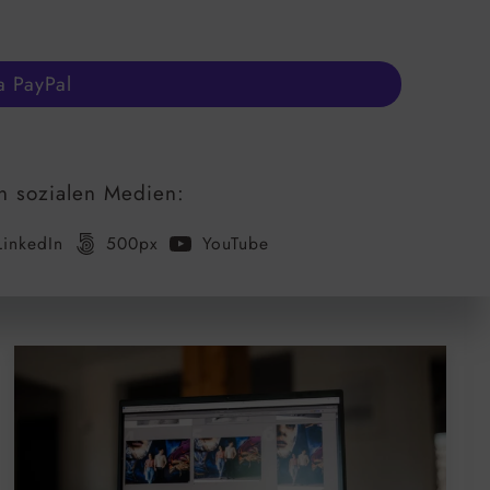
a PayPal
n sozialen Medien:
LinkedIn
500px
YouTube