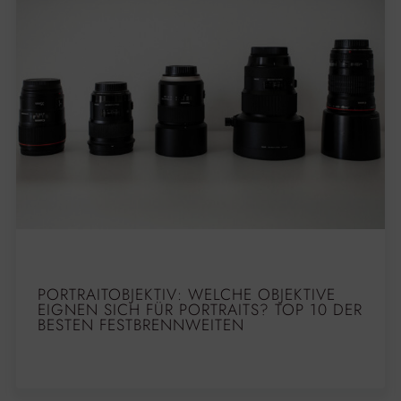
PORTRAITOBJEKTIV: WELCHE OBJEKTIVE
EIGNEN SICH FÜR PORTRAITS? TOP 10 DER
BESTEN FESTBRENNWEITEN