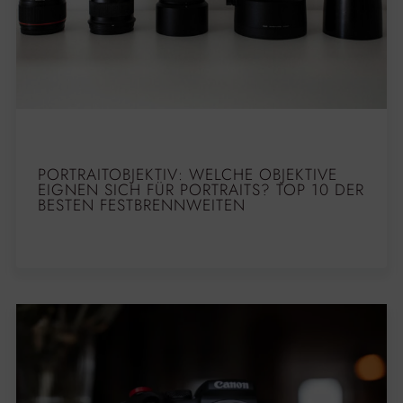
PORTRAITOBJEKTIV: WELCHE OBJEKTIVE
EIGNEN SICH FÜR PORTRAITS? TOP 10 DER
BESTEN FESTBRENNWEITEN