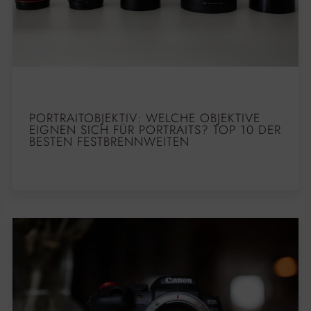
PORTRAITOBJEKTIV: WELCHE OBJEKTIVE
EIGNEN SICH FÜR PORTRAITS? TOP 10 DER
BESTEN FESTBRENNWEITEN