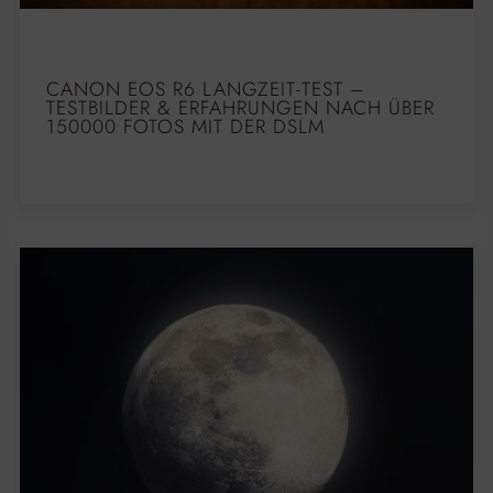
CANON EOS R6 LANGZEIT-TEST –
TESTBILDER & ERFAHRUNGEN NACH ÜBER
150000 FOTOS MIT DER DSLM