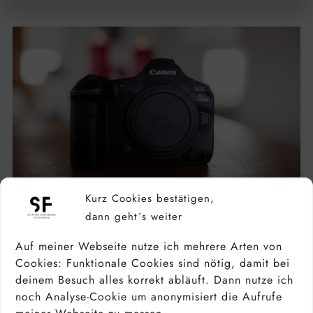
Kurz Cookies bestätigen,
dann geht´s weiter
Auf meiner Webseite nutze ich mehrere Arten von
Cookies: Funktionale Cookies sind nötig, damit bei
CANON EOS R5 MARK II TEST: PROFI-
deinem Besuch alles korrekt abläuft. Dann nutze ich
KAMERA IN DER PRAXIS 2026
noch Analyse-Cookie um anonymisiert die Aufrufe