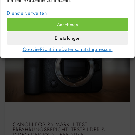
meiner Webseite zu messen.
Dienste verwalten
Annehmen
Einstellungen
Cookie-Richtlinie
Datenschutz
Impressum
CANON EOS R6 MARK II TEST –
ERFAHRUNGSBERICHT, TESTBILDER &
VIDEO DER R3 ALTERNATIVE