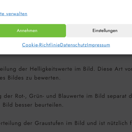
te verwalten
Annehmen
Einstellungen
Cookie-Richtlinie
Datenschutz
Impressum
eilung der Helligkeitswerte im Bild. Diese Art v
nes Bildes zu bewerten.
ng der Rot-, Grün- und Blauwerte im Bild separat 
 Bild besser beurteilen.
rteilung der Graustufen im Bild und ist nützlich