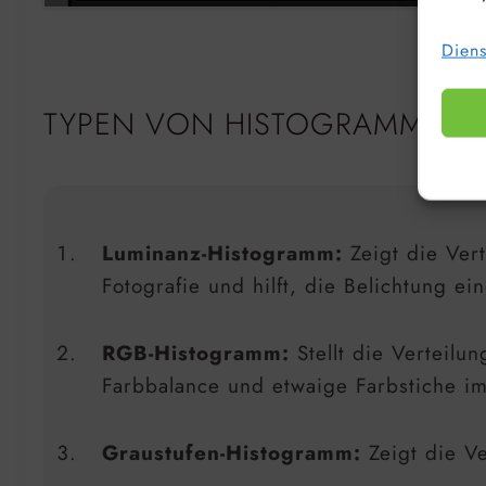
Diens
TYPEN VON HISTOGRAMMEN
Luminanz-Histogramm:
Zeigt die Vert
Fotografie und hilft, die Belichtung ei
RGB-Histogramm:
Stellt die Verteilu
Farbbalance und etwaige Farbstiche im
Graustufen-Histogramm:
Zeigt die Ve