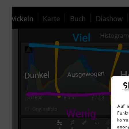
Auf m
Funkt
korre
anony