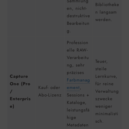
Sammlung
Bibliotheke
en, nicht-
n langsam
destruktive
werden.
Bearbeitun
g.
Profession
elle RAW-
Verarbeitu
Teuer,
ng, sehr
steile
präzises
Capture
Lernkurve,
Farbmanag
One (Pro
für reine
Kauf- oder
ement
,
/
Verwaltung
Abo-Lizenz
Sessions +
Enterpris
szwecke
Kataloge,
e)
weniger
leistungsfä
minimalisti
hige
sch.
Metadaten