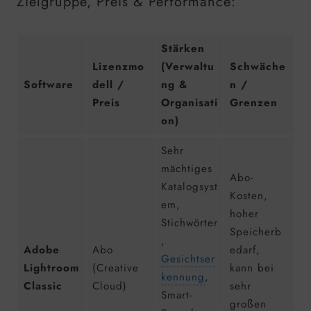
Zielgruppe, Preis & Performance:
Stärken
Lizenzmo
(Verwaltu
Schwäche
Software
dell /
ng &
n /
Preis
Organisati
Grenzen
on)
Sehr
mächtiges
Abo-
Katalogsyst
Kosten,
em,
hoher
Stichwörter
Speicherb
,
Adobe
Abo
edarf,
Gesichtser
Lightroom
(Creative
kann bei
kennung
,
Classic
Cloud)
sehr
Smart-
großen