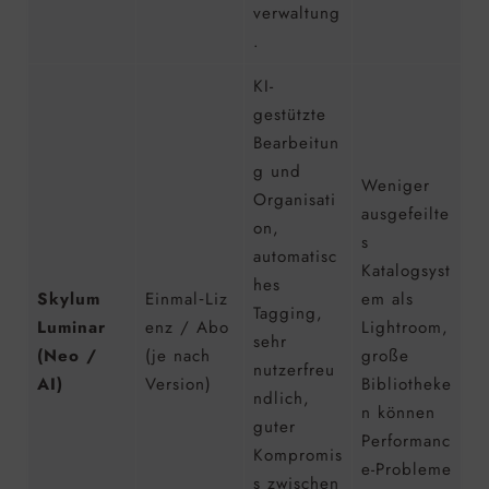
verwaltung
.
KI-
gestützte
Bearbeitun
g und
Weniger
Organisati
ausgefeilte
on,
s
automatisc
Katalogsyst
hes
Skylum
Einmal‑Liz
em als
Tagging,
Luminar
enz / Abo
Lightroom,
sehr
(Neo /
(je nach
große
nutzerfreu
AI)
Version)
Bibliotheke
ndlich,
n können
guter
Performanc
Kompromis
e-Probleme
s zwischen