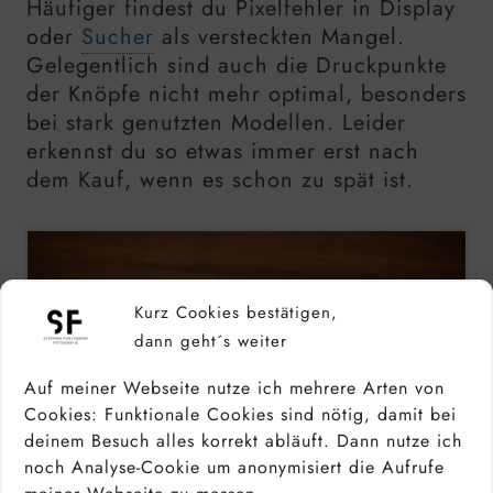
Häufiger findest du Pixelfehler in Display
oder
Sucher
als versteckten Mangel.
Gelegentlich sind auch die Druckpunkte
der Knöpfe nicht mehr optimal, besonders
bei stark genutzten Modellen. Leider
erkennst du so etwas immer erst nach
dem Kauf, wenn es schon zu spät ist.
Kurz Cookies bestätigen,
dann geht´s weiter
Auf meiner Webseite nutze ich mehrere Arten von
Cookies: Funktionale Cookies sind nötig, damit bei
deinem Besuch alles korrekt abläuft. Dann nutze ich
noch Analyse-Cookie um anonymisiert die Aufrufe