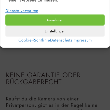
meiner Webseite zu messen.
Dienste verwalten
Das Äußere einer Kamera gibt nur einen
Annehmen
Bruchteil von dem wider, was sie erlebt hat.
Meine alte EOS 6D hat sehr viel erlebt, aber
Einstellungen
war in einem ausgezeichnetem Zustand als ich
Cookie-Richtlinie
Datenschutz
Impressum
sie verkauft habe.
KEINE GARANTIE ODER
RÜCKGABERECHT
Kaufst du die Kamera von einer
Privatperson, gibt es in der Regel keine