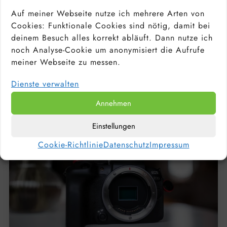
Auf meiner Webseite nutze ich mehrere Arten von
Cookies: Funktionale Cookies sind nötig, damit bei
PORTRAITOBJEKTIV: WELCHE OBJEKTIVE
deinem Besuch alles korrekt abläuft. Dann nutze ich
EIGNEN SICH FÜR PORTRAITS? TOP 10 DER
noch Analyse-Cookie um anonymisiert die Aufrufe
BESTEN FESTBRENNWEITEN
meiner Webseite zu messen.
Dienste verwalten
Annehmen
Einstellungen
Cookie-Richtlinie
Datenschutz
Impressum