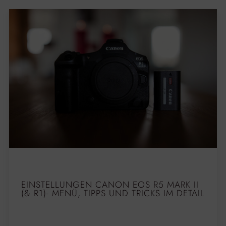
EINSTELLUNGEN CANON EOS R5 MARK II
(& R1)- MENÜ, TIPPS UND TRICKS IM DETAIL