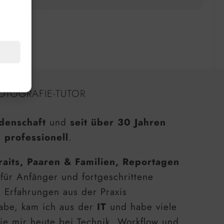
OTOGRAFIE-TUTOR
denschaft
und
seit über 30 Jahren
 professionell
.
raits, Paaren & Familien, Reportagen
 für Anfänger und fortgeschrittene
e Erfahrungen aus der Praxis
habe, kam ich aus der
IT
und habe viele
ie mir heute bei Technik, Workflow und