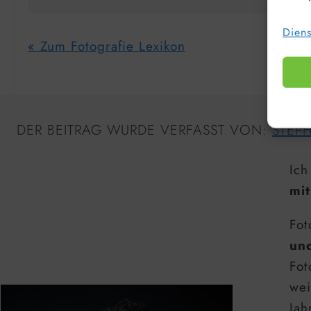
Diens
« Zum Fotografie Lexikon
DER BEITRAG WURDE VERFASST VON:
STEP
Ich
mit
Fot
un
Fot
wei
Jah