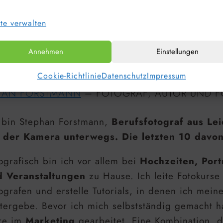
te verwalten
Annehmen
Einstellungen
Cookie-Richtlinie
Datenschutz
Impressum
HAN FORSTMANN
– FOTOGRAF, AUTOR UND F
 bin Stephan Forstmann,
Berufsfotograf aus Lei
 der Kamera unterwegs. Die letzten 10 davon
ografisch bin ich vor allem bei
Hochzeiten, Port
d Veranstaltungen
zu Hause. Ich leite Fotokurse
ografen und erstelle Tutorials, in denen ich mein
tergebe. Bevor ich mich selbstständig gemacht 
re im
Marketing
gearbeitet. Eine Kombination, d