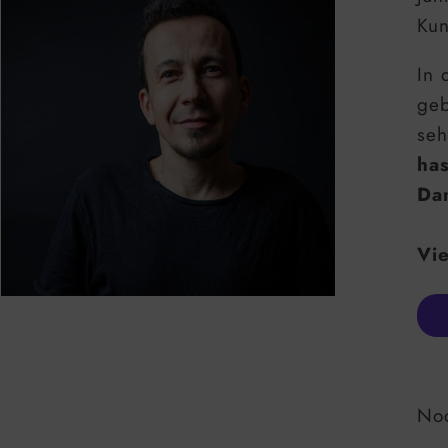
Kun
In 
geb
seh
ha
Dam
Vie
Noc