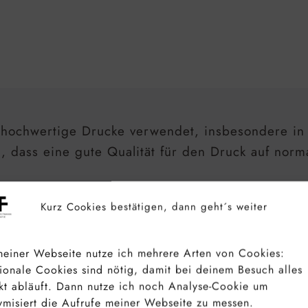
r hochwertige Drucke verwendet, insbesondere in 
dass eine gute Qualität für den Druck auf norma
ckern zu finden, bietet dieser Wert eine hervorra
Kurz Cookies bestätigen, dann geht´s weiter
ist.
einer Webseite nutze ich mehrere Arten von Cookies:
PI-Zahlen werden meist in speziellen Druckanwe
ionale Cookies sind nötig, damit bei deinem Besuch alles
chen Drucken.
kt abläuft. Dann nutze ich noch Analyse-Cookie um
misiert die Aufrufe meiner Webseite zu messen.