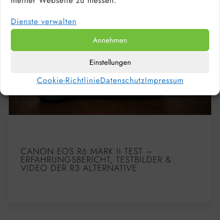
meiner Webseite zu messen.
Dienste verwalten
Annehmen
Einstellungen
Cookie-Richtlinie
Datenschutz
Impressum
CANON EOS R6 MARK II TEST –
ERFAHRUNGSBERICHT, TESTBILDER &
VIDEO DER R3 ALTERNATIVE