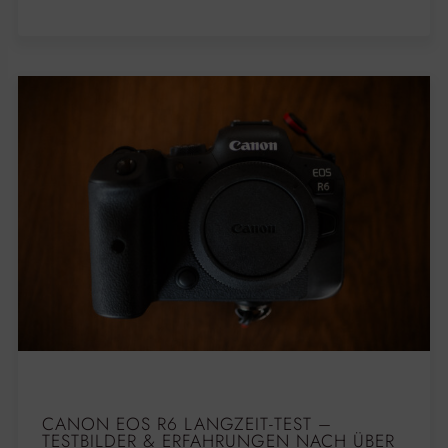
CANON EOS R6 LANGZEIT-TEST –
TESTBILDER & ERFAHRUNGEN NACH ÜBER