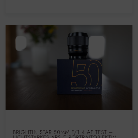
BRIGHTIN STAR 50MM F/1.4 AF TEST –
LICHTSTARKES APS-C PORTRAITOBJEKTIV