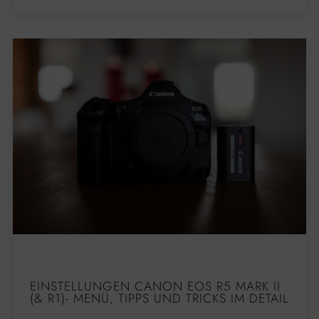
EINSTELLUNGEN CANON EOS R5 MARK II
(& R1)- MENÜ, TIPPS UND TRICKS IM DETAIL