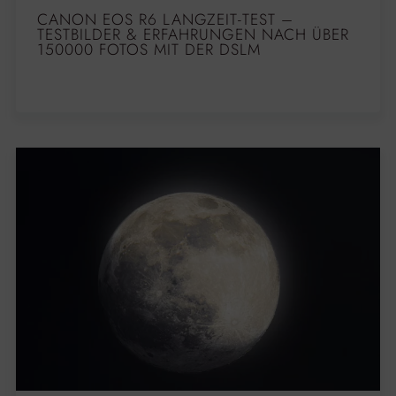
CANON EOS R6 LANGZEIT-TEST –
TESTBILDER & ERFAHRUNGEN NACH ÜBER
150000 FOTOS MIT DER DSLM