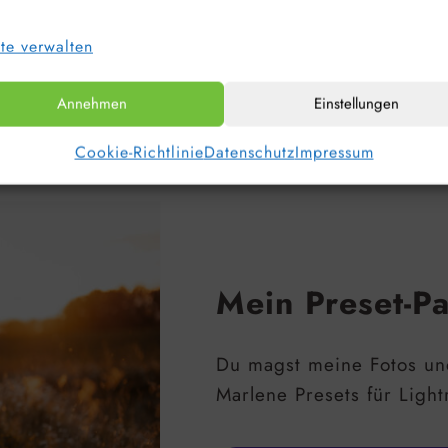
te verwalten
Annehmen
Einstellungen
hl von fotografischen Anwendungen nützlich, daru
Cookie-Richtlinie
Datenschutz
Impressum
Mein Preset-P
Du magst meine Fotos un
Marlene Presets für Light