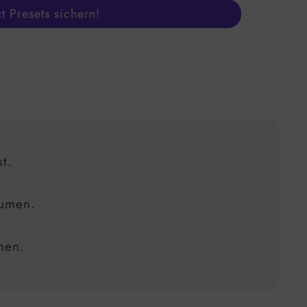
zt Presets sichern!
t.
äumen.
nen.