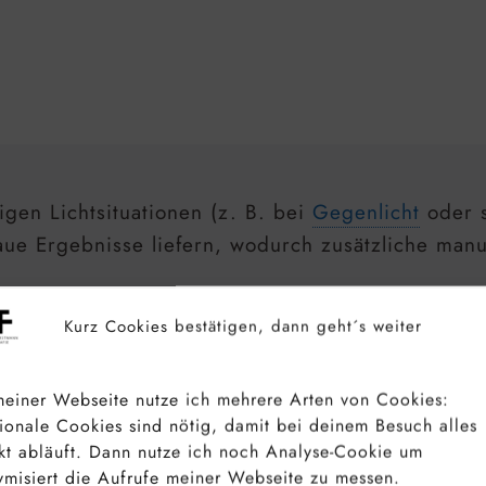
igen Lichtsituationen (z. B. bei
Gegenlicht
oder s
ue Ergebnisse liefern, wodurch zusätzliche manu
, die einen bestimmten künstlerischen Effekt erz
Kurz Cookies bestätigen, dann geht´s weiter
sucht, eine „perfekte“ Belichtung zu finden, die
einer Webseite nutze ich mehrere Arten von Cookies:
ionale Cookies sind nötig, damit bei deinem Besuch alles
kt abläuft. Dann nutze ich noch Analyse-Cookie um
misiert die Aufrufe meiner Webseite zu messen.