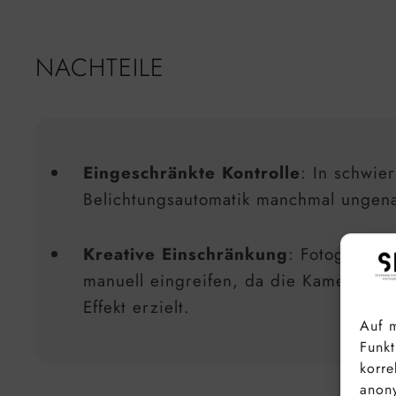
NACHTEILE
Eingeschränkte Kontrolle
: In schwier
Belichtungsautomatik manchmal ungena
Kreative Einschränkung
: Fotografen
manuell eingreifen, da die Kamera ver
Effekt erzielt.
Auf m
Funkt
korre
anony