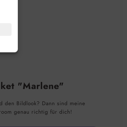
nter:
aket "Marlene"
d den Bildlook? Dann sind meine
room genau richtig für dich!