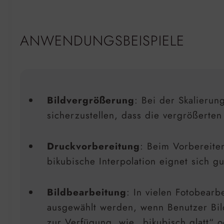
ANWENDUNGSBEISPIELE
Bildvergrößerung
: Bei der Skalierun
sicherzustellen, dass die vergrößerten
Druckvorbereitung
: Beim Vorbereiten
bikubische Interpolation eignet sich g
Bildbearbeitung
: In vielen Fotobea
ausgewählt werden, wenn Benutzer Bild
zur Verfügung, wie „bikubisch glatt“ o