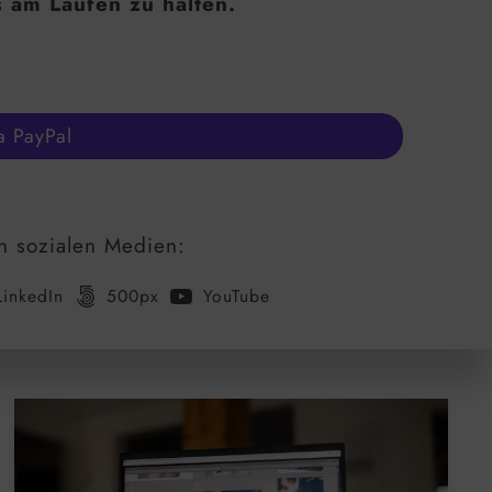
s am Laufen zu halten.
a PayPal
n sozialen Medien:
LinkedIn
500px
YouTube