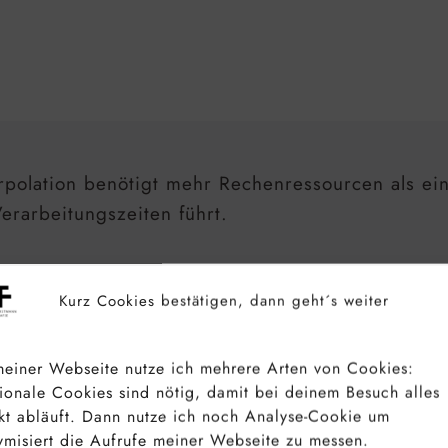
erpolation benötigt mehr Rechenressourcen als e
erarbeitungszeiten führt.
Kurz Cookies bestätigen, dann geht´s weiter
einer Webseite nutze ich mehrere Arten von Cookies:
ionale Cookies sind nötig, damit bei deinem Besuch alles
kt abläuft. Dann nutze ich noch Analyse-Cookie um
misiert die Aufrufe meiner Webseite zu messen.
HAN FORSTMANN
– FOTOGRAF, AUTOR UND F