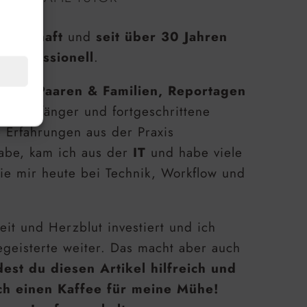
denschaft
und
seit über 30 Jahren
 professionell
.
raits, Paaren & Familien, Reportagen
 für Anfänger und fortgeschrittene
e Erfahrungen aus der Praxis
habe, kam ich aus der
IT
und habe viele
ie mir heute bei Technik, Workflow und
eit und Herzblut investiert und ich
geisterte weiter. Das macht aber auch
est du diesen Artikel hilfreich und
ch einen Kaffee für meine Mühe!