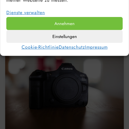
meiner Webseite zu messen.
Facebook
Instagram
Instagram
Dienste verwalten
Pinterest
LinkedIn
500px
YouTube
Annehmen
Einstellungen
Cookie-Richtlinie
Datenschutz
Impressum