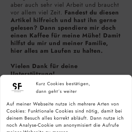
aber auch sehr viel Arbeit und braucht
vor allem viel Zeit.
Fandest du diesen
Artikel hilfreich und hast ihn gerne
gelesen? Dann spendiere mir doch
einen Kaffee für meine Mühe! Damit
hilfst du mir und meiner Familie,
hier alles am Laufen zu halten.
Vielen Dank für deine
Unterstützung!
Kurz Cookies bestätigen,
Kaffee spendieren via PayPal
dann geht´s weiter
Auf meiner Webseite nutze ich mehrere Arten von
Cookies: Funktionale Cookies sind nötig, damit bei
deinem Besuch alles korrekt abläuft. Dann nutze ich
Noch mehr von mir bzw. über mich
noch Analyse-Cookie um anonymisiert die Aufrufe
findest du in den sozialen Medien: