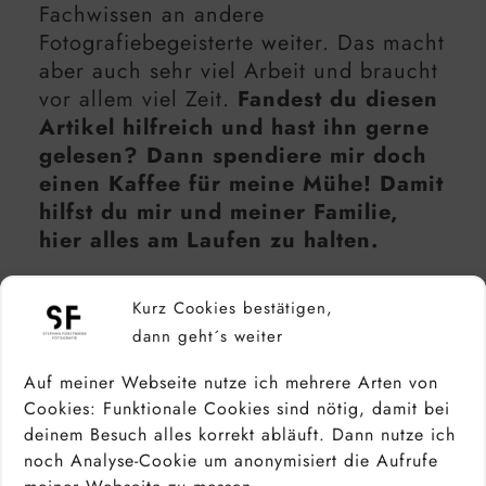
Fachwissen an andere
Fotografiebegeisterte weiter. Das macht
aber auch sehr viel Arbeit und braucht
vor allem viel Zeit.
Fandest du diesen
Artikel hilfreich und hast ihn gerne
gelesen? Dann spendiere mir doch
einen Kaffee für meine Mühe! Damit
hilfst du mir und meiner Familie,
hier alles am Laufen zu halten.
Vielen Dank für deine
Kurz Cookies bestätigen,
Unterstützung!
dann geht´s weiter
Auf meiner Webseite nutze ich mehrere Arten von
Kaffee spendieren via PayPal
Cookies: Funktionale Cookies sind nötig, damit bei
deinem Besuch alles korrekt abläuft. Dann nutze ich
noch Analyse-Cookie um anonymisiert die Aufrufe