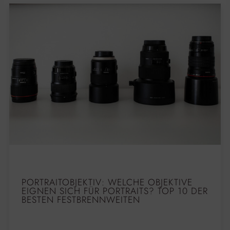
PORTRAITOBJEKTIV: WELCHE OBJEKTIVE
EIGNEN SICH FÜR PORTRAITS? TOP 10 DER
BESTEN FESTBRENNWEITEN