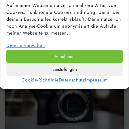
Auf meiner Webseite nutze ich mehrere Arten von
Cookies: Funktionale Cookies sind nötig, damit bei
PORTRAITOBJEKTIV: WELCHE OBJEKTIVE
deinem Besuch alles korrekt abläuft. Dann nutze ich
EIGNEN SICH FÜR PORTRAITS? TOP 10 DER
noch Analyse-Cookie um anonymisiert die Aufrufe
BESTEN FESTBRENNWEITEN
meiner Webseite zu messen.
Dienste verwalten
Annehmen
Einstellungen
Cookie-Richtlinie
Datenschutz
Impressum