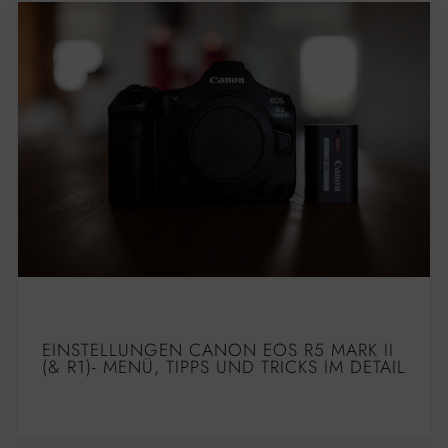
EINSTELLUNGEN CANON EOS R5 MARK II
(& R1)- MENÜ, TIPPS UND TRICKS IM DETAIL