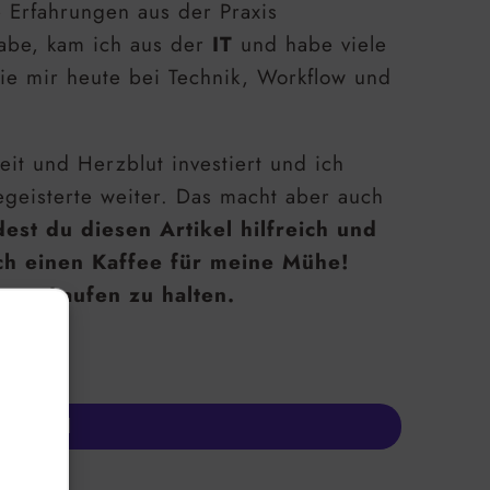
e Erfahrungen aus der Praxis
habe, kam ich aus der
IT
und habe viele
ie mir heute bei Technik, Workflow und
eit und Herzblut investiert und ich
geisterte weiter. Das macht aber auch
est du diesen Artikel hilfreich und
ch einen Kaffee für meine Mühe!
s am Laufen zu halten.
a PayPal