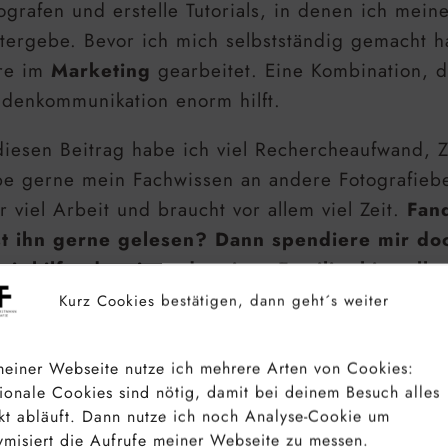
ografen und erstelle Tutorials, in denen ich mein
tergebe. Bevor ich mich selbstständig gemacht 
re im
Marketing
gearbeitet. Eine Kombination, d
denkommunikation enorm hilft.
diesen Beitrag habe ich viel Rechercheaufwand, Z
e gerne mein Fachwissen an andere Fotografiebe
r viel Arbeit und braucht vor allem viel Zeit.
Fand
st ihn gerne gelesen? Dann spendiere mir do
it hilfst du mir und meiner Familie, hier alle
Kurz Cookies bestätigen, dann geht´s weiter
len Dank für deine Unterstützung!
einer Webseite nutze ich mehrere Arten von Cookies:
Kaffee spendieren vi
ionale Cookies sind nötig, damit bei deinem Besuch alles
kt abläuft. Dann nutze ich noch Analyse-Cookie um
misiert die Aufrufe meiner Webseite zu messen.