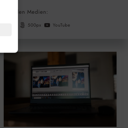
n sozialen Medien:
LinkedIn
500px
YouTube