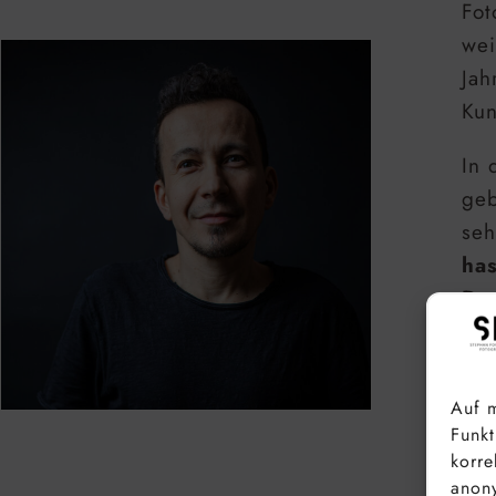
Fot
wei
Jah
Kun
In 
geb
seh
ha
Dam
Vie
Auf m
Funkt
korre
anony