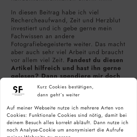
In diesen Beitrag habe ich viel
Rechercheaufwand, Zeit und Herzblut
investiert und ich gebe gerne mein
Fachwissen an andere
Fotografiebegeisterte weiter. Das macht
aber auch sehr viel Arbeit und braucht
vor allem viel Zeit.
Fandest du diesen
Artikel hilfreich und hast ihn gerne
gelesen? Dann spendiere mir doch
einen Kaffee für meine Mühe! Damit
Kurz Cookies bestätigen,
hilfst du mir und meiner Familie,
dann geht´s weiter
hier alles am Laufen zu halten.
Auf meiner Webseite nutze ich mehrere Arten von
Vielen Dank für deine
Cookies: Funktionale Cookies sind nötig, damit bei
deinem Besuch alles korrekt abläuft. Dann nutze ich
Unterstützung!
noch Analyse-Cookie um anonymisiert die Aufrufe