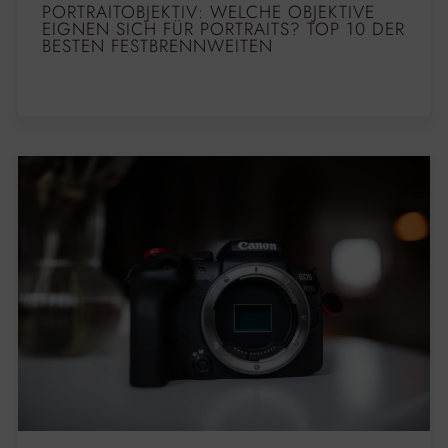
PORTRAITOBJEKTIV: WELCHE OBJEKTIVE
EIGNEN SICH FÜR PORTRAITS? TOP 10 DER
BESTEN FESTBRENNWEITEN