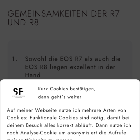
GEMEINSAMKEITEN DER R7
UND R8
Sowohl die EOS R7 als auch die
EOS R8 liegen exzellent in der
Hand
Kurz Cookies bestätigen,
Beide Kameras haben einen
dann geht´s weiter
flimmerfreien, klaren
Sucher
.
Auf meiner Webseite nutze ich mehrere Arten von
Cookies: Funktionale Cookies sind nötig, damit bei
R7 & R8 haben ein dreh- und
deinem Besuch alles korrekt abläuft. Dann nutze ich
schwenkbares Klappdisplay.
noch Analyse-Cookie um anonymisiert die Aufrufe