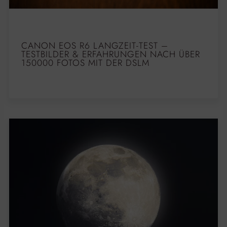
CANON EOS R6 LANGZEIT-TEST –
TESTBILDER & ERFAHRUNGEN NACH ÜBER
150000 FOTOS MIT DER DSLM