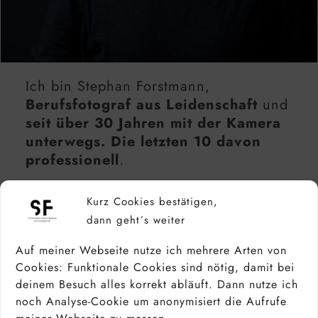
Ich bin Stephan Forstmann,
Berufsfotograf aus Leidenschaft
und
seit über 30 Jahren mit der Kamera
unterwegs. Die letzten 10 davon
professionell
.
Fotografisch bin ich vor allem bei
Kurz Cookies bestätigen,
Hochzeiten, Portraits, Paaren &
dann geht´s weiter
Familien, Reportagen und
Veranstaltungen
zu Hause. Ich leite
Auf meiner Webseite nutze ich mehrere Arten von
Fotokurse für Anfänger und
Cookies: Funktionale Cookies sind nötig, damit bei
fortgeschrittene Fotografen und erstelle
deinem Besuch alles korrekt abläuft. Dann nutze ich
noch Analyse-Cookie um anonymisiert die Aufrufe
Tutorials, in denen ich meine