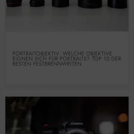
PORTRAITOBJEKTIV: WELCHE OBJEKTIVE
EIGNEN SICH FÜR PORTRAITS? TOP 10 DER
BESTEN FESTBRENNWEITEN