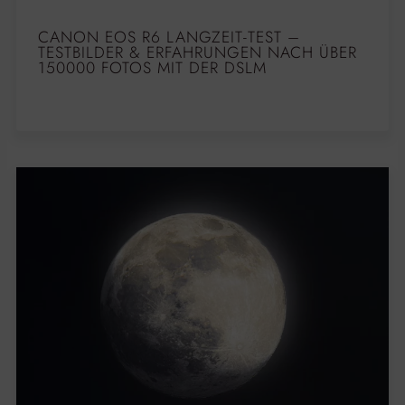
CANON EOS R6 LANGZEIT-TEST –
TESTBILDER & ERFAHRUNGEN NACH ÜBER
150000 FOTOS MIT DER DSLM