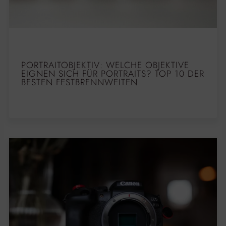
PORTRAITOBJEKTIV: WELCHE OBJEKTIVE
EIGNEN SICH FÜR PORTRAITS? TOP 10 DER
BESTEN FESTBRENNWEITEN