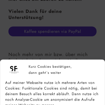
Vielen Dank für deine
Unterstützung!
Kaffee spendieren via PayPal
Noch mehr von mir bzw. über mich
findest du in den sozialen Medien:
Kurz Cookies bestätigen,
Facebook
Instagram
Instagram
dann geht´s weiter
Pinterest
LinkedIn
500px
YouTube
Auf meiner Webseite nutze ich mehrere Arten von
Cookies: Funktionale Cookies sind nötig, damit bei
deinem Besuch alles korrekt abläuft. Dann nutze ich
noch Analyse-Cookie um anonymisiert die Aufrufe